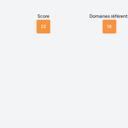
Score
Domaines référent
22
18