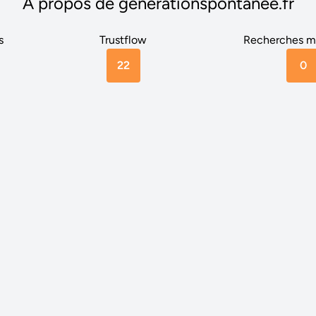
A propos de generationspontanee.fr
s
Trustflow
Recherches m
22
0